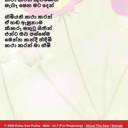
සැබෑ සෙත මට දෙන්
හිමියනි කථා කරන්
ඒ හඬ ඇසුනාම
කීකරු සතුටු සිතින්
එන්ට ඔබ පස්සේම
මෙන්න කන්දී හිඳිමි
කථා කරන් මා හිමි
© 2026 Kithu Gee Potha - Web - v1.7 (For Projecting) -
About The App
|
Sinhala