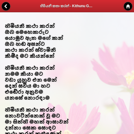
හිමියනි කතා කරන් - Kithunu Gee Potha - Web v1.7
හිමියනි කථා කරන්
ඔබ මෙහෙකරුට
යොමුව ඇත මගේ කන්
ඔබ හඬ අසන්ට
කථා කරන් ස්වාමිනි
කිම්ද මට කියන්නේ
හිමියනි කථා කරන්
නමම කියා මට
වඩා යුහුව එන මෙන්
දෙන් සවිය මා හට
එඬේරා අනුවම
යනසේ නොරඳාම
හිමියනි කථා කරන්
නොවටින්නෙක් වූ මට
මා සිත්හි මහත් ආසාවන්
දන්නා සෙක සොඳට
කථා කරන් කුළුණෙන්