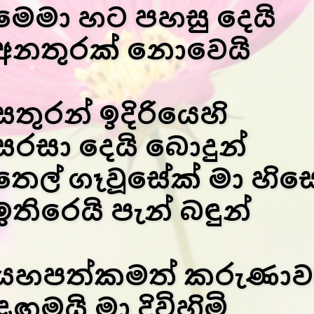
මෙමා හට පහසු දෙයි
අනතුරක් නොවෙයි
සතුරන් ඉදිරියෙහි
සරසා දෙයි බොදුන්
තෙල් ගෑවූසේක් මා හිස
ඉතිරෙයි පැන් බඳුන්
යහපත්කමත් කරුණාව
ළඟමයි මා දිවිහිමි