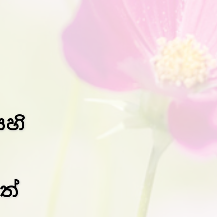
ෙහි
ත්