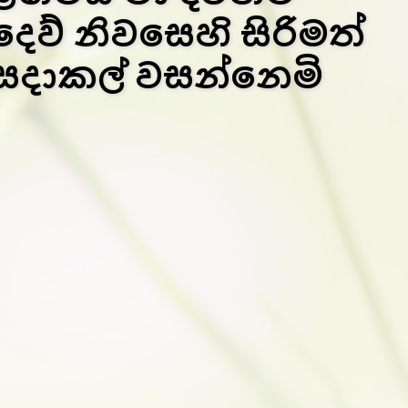
දෙව් නිවසෙහි සිරිමත්
සදාකල් වසන්නෙමි