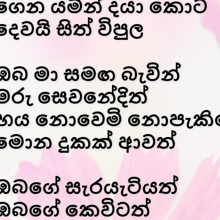
ගෙන යමින් දයා කොට
දෙවයි සිත් විපුල
ඔබ මා සමඟ බැවින්
මරු සෙවනේදිත්
භය නොවෙමි නොපැකිල
මොන දුකක් ආවත්
ඔබගේ සැරයැටියත්
ඔබගේ කෙවිටත්