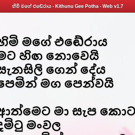
හිමි මගේ එඬේරාය - Kithunu Gee Potha - Web v1.7
හිමි මගේ එඬේරාය
මට හිඟ නොවෙයි
සැනසිලි ගෙන් දේය
පෙමින් මග පෙන්වයි
ආත්මෙට මා සැප කො
දමිටු මංවල