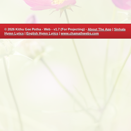
© 2026 Kithu Gee Potha - Web - v1.7 (For Projecting) -
About The App
|
Sinhala
Hymn Lyrics
|
English Hymn Lyrics
|
www.chamathwebs.com