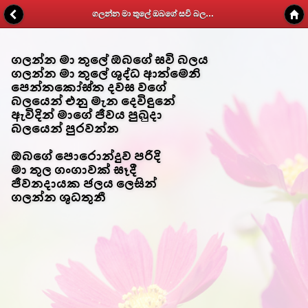
ගලන්න මා තුලේ ඔබගේ සවි බලය - Kithunu Gee Potha - Web v1.7
ගලන්න මා තුලේ ඔබගේ සවි බලය
ගලන්න මා තුලේ ශුද්ධ ආත්මෙනි
පෙන්තකෝස්ත දවස වගේ
බලයෙන් එනු මැන දෙවිඳුනේ
ඇවිදින් මාගේ ජීවය පුබුදා
බලයෙන් පුරවන්න
ඔබගේ පොරොන්දුව පරිදි
මා තුල ගංගාවක් සෑදී
ජීවනදායක ජලය ලෙසින්
ගලන්න ශුධතුනී