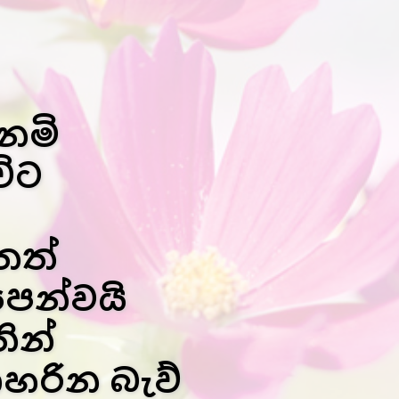
ෙමි
විට
තත්
පෙන්වයි
ින්
හරින බැව්