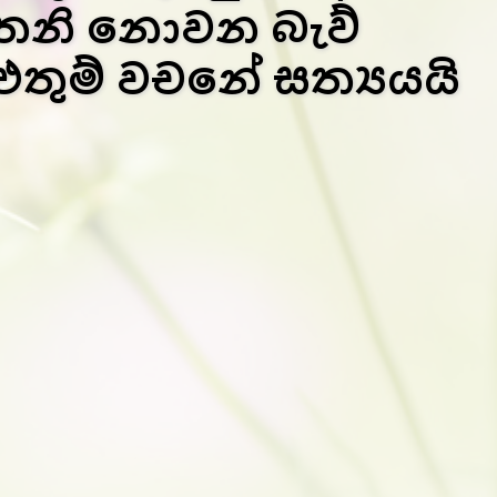
තනි නොවන බැව්
එතුම් වචනේ සත්‍යයයි