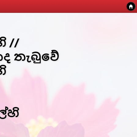
 //
හද තැබුවේ
ි
්හි