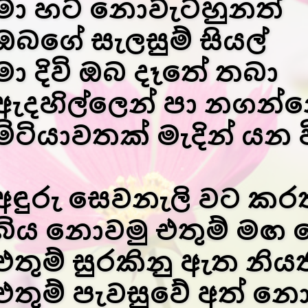
මා හට නොවැටහුනත්
ඔබගේ සැලසුම් සියල්
මා දිවි ඔබ දෑතේ තබා
ඇදහිල්ලෙන් පා නගන්න
මිටියාවතක් මැදින් යන 
අඳුරු සෙවනැලි වට කර
බිය නොවමු එතුම් මඟ 
එතුම් සුරකිනු ඇත නියත
එතුම් පැවසුවේ අත් නො