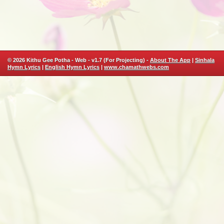
© 2026 Kithu Gee Potha - Web - v1.7 (For Projecting) -
About The App
|
Sinhala
Hymn Lyrics
|
English Hymn Lyrics
|
www.chamathwebs.com