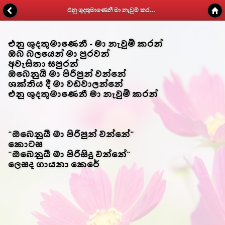
එනු ශුදතුමාණෙනී මා නැවුම් කරන් - Kithunu Gee Potha - Web v1.7
එනු ශුදතුමාණෙනී - මා නැවුම් කරන්
ඔබ බලයෙන් මා පුරවන්
අවැසිතා සපුරන්
ඔබෙනුයි මා පිරිපුන් වන්නේ
ශක්තිය දී මා වඩවාලන්නේ
එනු ශුදතුමාණෙනී මා නැවුම් කරන්
"ඔබෙනුයි මා පිරිපුන් වන්නේ"
කොටස
"ඔබෙනුයි මා පිරිසිදු වන්නේ"
ලෙසද ගායනා කෙරේ