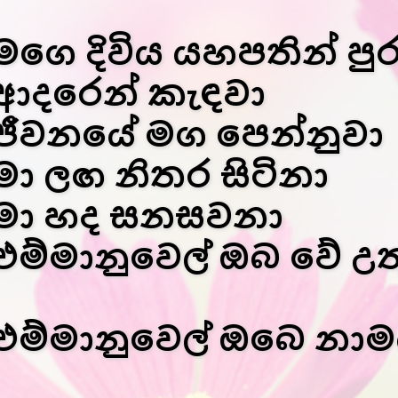
මගෙ දිවිය යහපතින් පු
ආදරෙන් කැඳවා
ජීවනයේ මග පෙන්නුවා
මා ලඟ නිතර සිටිනා
මා හද සනසවනා
එම්මානුවෙල් ඔබ වේ උතු
එම්මානුවෙල් ඔබෙ නාමය