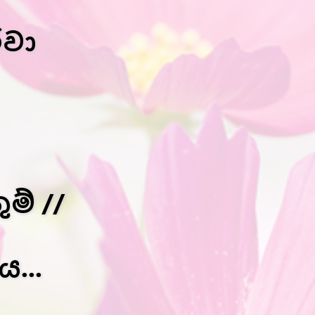
රවා
ම් //
...