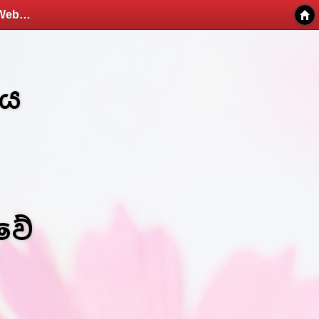
එම්මානුවෙල් ඔබෙ නාමය මගෙ දිවිය යහපතින් - Kithunu Gee Potha - Web v1.7
මය
වේ