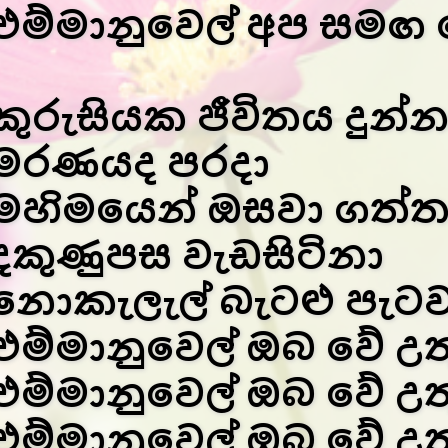
එම්මානුවෙල් අප සමඟ ව
කුරුසියක ජීවිතය දුන්න
මරණයද පරදා
මහිමයෙන් ඔසවා ගත්ත
දකුණුපස වැඩසිටිනා
නොකැලැල් බැටළු පැටව
එම්මානුවෙල් ඔබ වේ උත
එම්මානුවෙල් ඔබ වේ උත
එම්මානුවෙල් ඔබ වේ උත