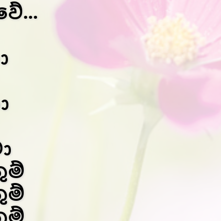
ේ...
ා
ා
ා
ුම්
ුම්
ුම්