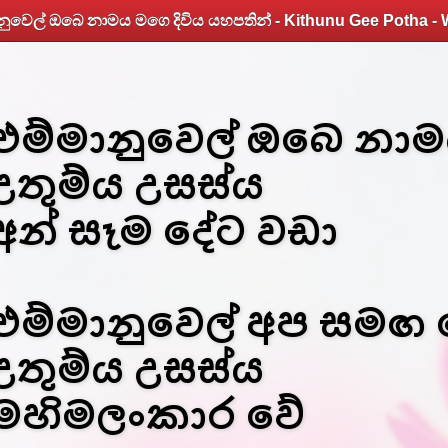
එම්මානුවෙල් ඔබෙ නා
උතුම්ය උසස්ය
අන් සෑම දේට වඩා
එම්මානුවෙල් අප සමඟ 
උතුම්ය උසස්ය
මහිමලංකාර වේ