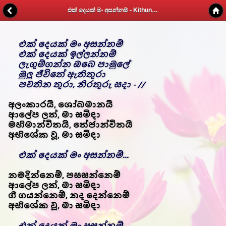
එක් දෙයක් මං අසන්නම් - Kithunu Gee Potha - Web v1.7
එක් දෙයක් මං අසන්නම්
එක් දෙයක් ඉල්ලන්නම්
ලැගුම්ගන්න ඔබෙ පාමුලේ
මුලු ජීවිතේ ඇතිතුරා
පවතින තුරා, නිරතුරු සදා - //
අලංකාරයි, ශෝබමානයි
ආලේප ලත්, මා සමිඳා
මහිමාන්විතයි, තේජාන්විතයි
අභිශේක වූ, මා සමිඳා
එක් දෙයක් මං අසන්නම්...
නමදින්නෙම්, පසසන්නෙම්
ආලේප ලත්, මා සමිඳා
ගී ගයන්නෙම්, නද දෙන්නෙම්
අභිශේක වූ, මා සමිඳා
එක් දෙයක් මං අසන්නම්...