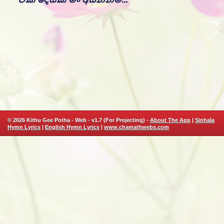
© 2026 Kithu Gee Potha - Web - v1.7 (For Projecting) -
About The App
|
Sinhala
Hymn Lyrics
|
English Hymn Lyrics
|
www.chamathwebs.com