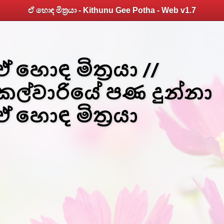
ඒ හොඳ මිත්‍රයා - Kithunu Gee Potha - Web v1.7
ඒ හොඳ මිත්‍රයා //
කල්වාරියේ පණ දුන්නා
ඒ හොඳ මිත්‍රයා