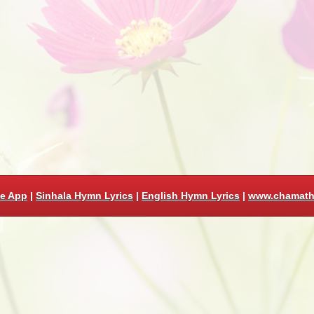
e App
|
Sinhala Hymn Lyrics
|
English Hymn Lyrics
|
www.chamat