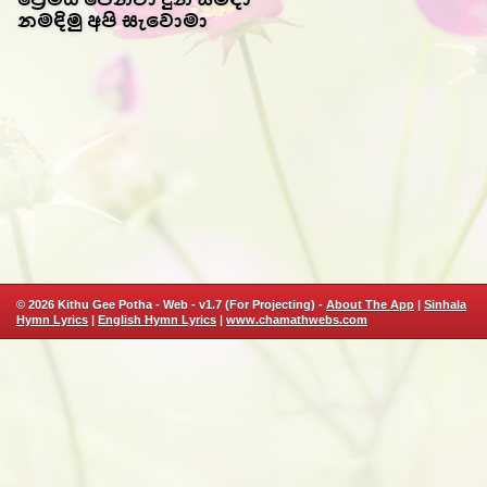
නමඳිමු අපි සැවොමා
© 2026 Kithu Gee Potha - Web - v1.7 (For Projecting) -
About The App
|
Sinhala
Hymn Lyrics
|
English Hymn Lyrics
|
www.chamathwebs.com