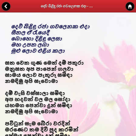
දෙව් බිළිඳු රජා ගවලෙනක එදා - Kithunu Gee Potha - Web v1.7
දෙව් බිළිඳු රජා ගවලෙනක එදා
සීතල ඒ රැයෙදී
බොහො දිළිඳු ලෙසා
මහ උපත ලබා
මුළු ලොව එළිය කලා
සත වෙත ගුණ මෙත් දම් පතුරා
මනුසත අප පාපෙන් ගලවා
සාමය ලොව පැතුරූ සමිඳා
නමඳිමු අපි සැවොමා
දම් වැසි වස්සාලා සමිඳා
අප හදවත් වල මල සෝදා
යහමග පෙන්වා දුන් සමිඳා
නමඳිමු අපි සැවොමා
පවිටුන් සැම බේරා වරදින්
මරණෙට තම දිවි පුද කරමින්
ප්‍රේමය පෙන්වා දුන් සමිඳා