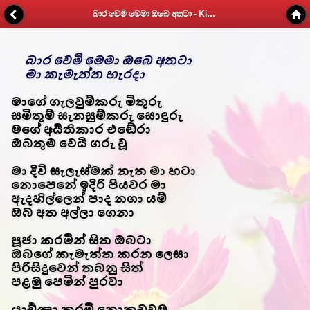
බාර වෙමි මෙමා ඔබෙ අතටා - Kithunu Gee Potha - Web v1.7
බාර වෙමි මෙමා ඔබෙ අතටා
මා කැමැත්ත හැරදා
මාගේ ගැලවුම්කරු මිතුරු
සමිතුම් සැනසුම්කරු සොඳුරු
මගේ අයිතිකාර එඬේරා
ඔබතුම වෙයි ගරු වූ
මා දිවි සැලැස්මක් නැත මා හටා
නොපෙනේ ඉදිරි පියවර මා
ඇදහිල්ලෙන් පාද නගා යම්
ඔබ අත අල්ලා ගෙනා
පූජා කරමින් සිත ඔබටා
ඔබගේ කැමැත්ත කරන ලෙසා
පිරිසිදුවෙන් තබනු සිත්
පළමු පෙමින් පුරවා
යාච්ඤා කරමි නොකඩවම