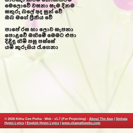
මෙලොවේ වසනා සැම දිනම
සතුරු බලේ අද සුන් වේ
ඔබ මගේ ප්‍රීතිය වේ
පාපේ රස හා ලොව සැපතා
පොළවේ මහිමේ මෙමට එපා
දිළිඳු හිමි පසු පස්සේ
යමි කුරුසිය රැගෙනා
© 2026 Kithu Gee Potha - Web - v1.7 (For Projecting) -
About The App
|
Sinhala
Hymn Lyrics
|
English Hymn Lyrics
|
www.chamathwebs.com