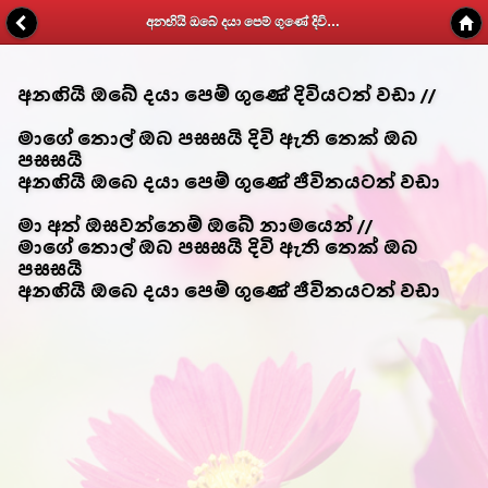
අනඟියි ඔබේ දයා පෙම් ගුණේ දිවියටත් වඩා - Kithunu Gee Potha - Web v1.7
අනඟියි ඔබේ දයා පෙම් ගුණේ දිවියටත් වඩා //
මාගේ තොල් ඔබ පසසයි දිවි ඇති තෙක් ඔබ
පසසයි
අනඟියි ඔබෙ දයා පෙම් ගුණේ ජීවිතයටත් වඩා
මා අත් ඔසවන්නෙම් ඔබේ නාමයෙන් //
මාගේ තොල් ඔබ පසසයි දිවි ඇති තෙක් ඔබ
පසසයි
අනඟියි ඔබෙ දයා පෙම් ගුණේ ජීවිතයටත් වඩා