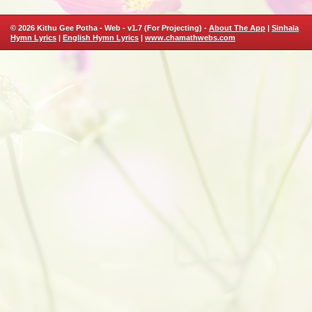
© 2026 Kithu Gee Potha - Web - v1.7 (For Projecting) -
About The App
|
Sinhala
Hymn Lyrics
|
English Hymn Lyrics
|
www.chamathwebs.com