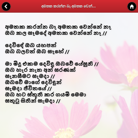
අමතක කරන්න බෑ අමතක වෙන්නේ නෑ - Kithunu Gee Potha - Web v1.7
අමතක කරන්න බෑ අමතක වෙන්නේ නෑ
ඔබ කල සෑමදේ අමතක වෙන්නේ නෑ //
දෙවිඳේ ඔබ යහපත්
ඔබ බලවත් ඔබ සෑහේ //
මා මිදු එකම දෙවිඳු ඔබවේ යේසුනි //
ඔබ හැර නැත අන් සරණක්
සැනසීමට සැමදා //
ඔබවේ මාගේ දෙවිඳුන්
සැමදා ජීවිතයේ //
ඔබ හට ස්තුති කර ගයමි මෙමා
සතුටු සිතින් සැමදා //