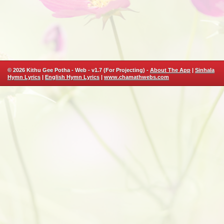
© 2026 Kithu Gee Potha - Web - v1.7 (For Projecting) -
About The App
|
Sinhala
Hymn Lyrics
|
English Hymn Lyrics
|
www.chamathwebs.com