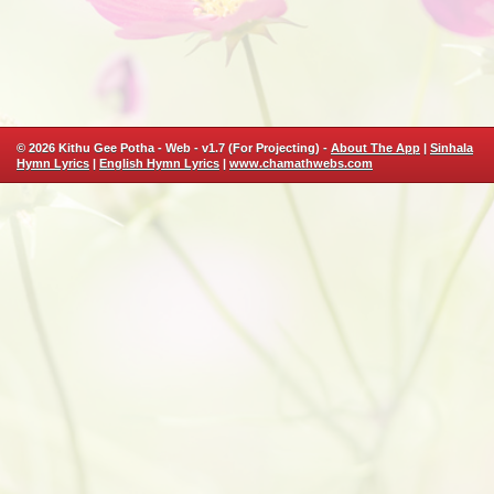
© 2026 Kithu Gee Potha - Web - v1.7 (For Projecting) -
About The App
|
Sinhala
Hymn Lyrics
|
English Hymn Lyrics
|
www.chamathwebs.com