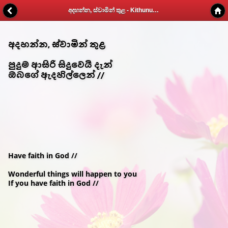
අදහන්න, ස්වාමින් තුළ - Kithunu Gee Potha - Web v1.7
අදහන්න, ස්වාමින් තුළ
පුදුම ආසිරි සිදුවෙයි දැන්
ඔබගේ ඇදහිල්ලෙන් //
Have faith in God //
Wonderful things will happen to you
If you have faith in God //