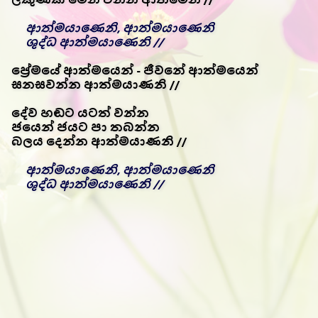
ආත්මයාණෙනි, ආත්මයාණෙනි
ශුද්ධ ආත්මයාණෙනි //
ප්‍රේමයේ ආත්මයෙන් - ජීවනේ ආත්මයෙන්
සනසවන්න ආත්මයාණනි //
දේව හඬට යටත් වන්න
ජයෙන් ජයට පා තබන්න
බලය දෙන්න ආත්මයාණනි //
ආත්මයාණෙනි, ආත්මයාණෙනි
ශුද්ධ ආත්මයාණෙනි //