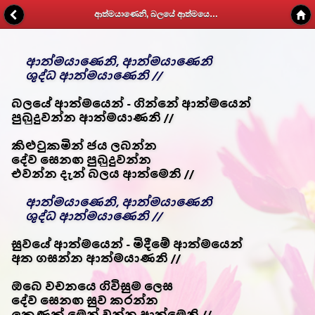
ආත්මයාණෙනි, බලයේ ආත්මයෙන් - Kithunu Gee Potha - Web v1.7
ආත්මයාණෙනි, ආත්මයාණෙනි
ශුද්ධ ආත්මයාණෙනි //
බලයේ ආත්මයෙන් - ගින්නේ ආත්මයෙන්
පුබුදුවන්න ආත්මයාණනි //
කිළුටුකමින් ජය ලබන්න
දේව සෙනඟ පුබුදුවන්න
එවන්න දැන් බලය ආත්මෙනි //
ආත්මයාණෙනි, ආත්මයාණෙනි
ශුද්ධ ආත්මයාණෙනි //
සුවයේ ආත්මයෙන් - මිදීමේ ආත්මයෙන්
අත ගසන්න ආත්මයාණනි //
ඔබෙ වචනයෙ ගිවිසුම ලෙස
දේව සෙනඟ සුව කරන්න
ලකුණක් මෙන් වන්න ආත්මෙනි //